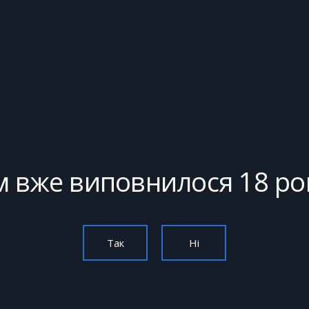
 вже виповнилося 18 ро
Так
Ні
ПІВПРАЦЯ
Ї
ЦІЇ